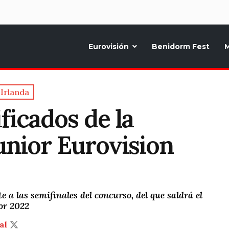
d
Eurovisión
Benidorm Fest
M
ternativo sobre la música y fiestas de toda Europa, Noticias diarias, op
Irlanda
ficados de la
Junior Eurovision
e a las semifinales del concurso, del que saldrá el
or 2022
al