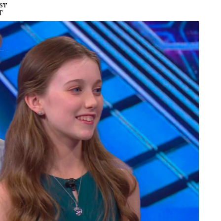
EST
T