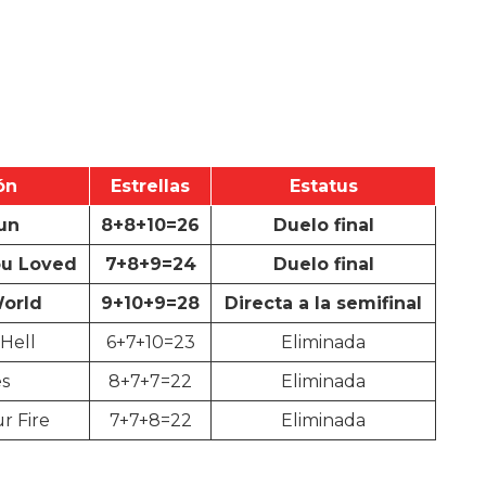
ón
Estrellas
Estatus
un
8+8+10=26
Duelo final
u Loved
7+8+9=24
Duelo final
World
9+10+9=28
Directa a la semifinal
Hell
6+7+10=23
Eliminada
es
8+7+7=22
Eliminada
r Fire
7+7+8=22
Eliminada