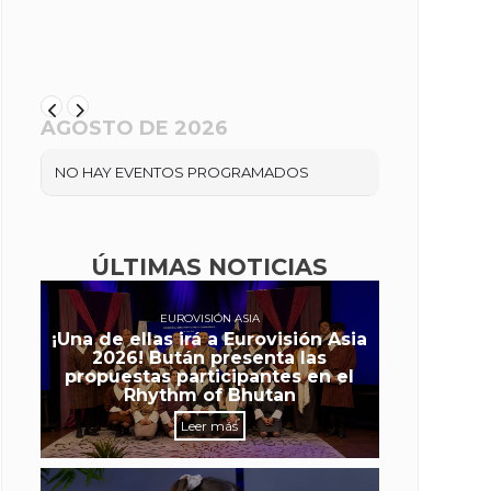
AGOSTO DE 2026
NO HAY EVENTOS PROGRAMADOS
ÚLTIMAS NOTICIAS
EUROVISIÓN ASIA
¡Una de ellas irá a Eurovisión Asia
2026! Bután presenta las
propuestas participantes en el
Rhythm of Bhutan
Leer más