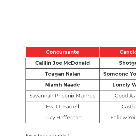
Concursante
Canci
Caillín Joe
McDonald
Shotg
Teagan Nalan
Someone Yo
Niamh Naade
Lonely 
Savannah Phoenix Munroe
Good As 
Eva O´Farrell
Castl
Lucy Heffernan
Follow You
Resultados ronda 1