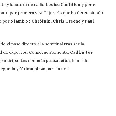
sta y locutora de radio
Louise Cantillon
y por el
ormato por primera vez. El jurado que ha determinado
to por
Niamh Ní Chróinín
,
Chris Greene
y
Paul
o el pase directo a la semifinal tras ser la
el de expertos. Consecuentemente,
Caillín Joe
s participantes con
más puntuación
, han sido
 segunda y
última plaza
para la final