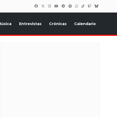
úsica
Entrevistas
Crónicas
Calendario
inión, Eurostars, y todo lo relacionado con el festival de