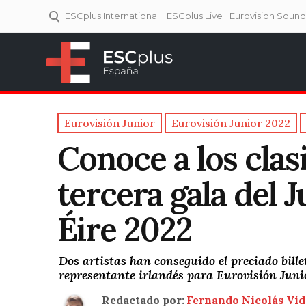
ESCplus International
ESCplus Live
Eurovision Soun
ESCplus España
Tu punto de referencia al
Eurovisión y NFs.
Eurovisión Junior
Eurovisión Junior 2022
Conoce a los clasi
tercera gala del 
Éire 2022
Dos artistas han conseguido el preciado billet
representante irlandés para Eurovisión Juni
Redactado por:
Fernando Nicolás Vid