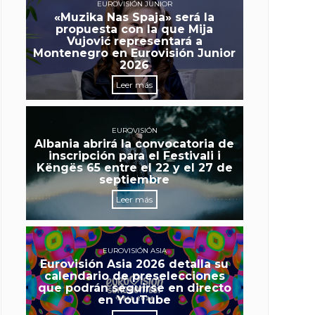
EUROVISIÓN JUNIOR
«Muzika Nas Spaja» será la
propuesta con la que Mija
Vujović representará a
Montenegro en Eurovisión Junior
2026
Leer más
EUROVISIÓN
Albania abrirá la convocatoria de
inscripción para el Festivali i
Këngës 65 entre el 22 y el 27 de
septiembre
Leer más
EUROVISIÓN ASIA
Eurovisión Asia 2026 detalla su
calendario de preselecciones
que podrán seguirse en directo
en YouTube