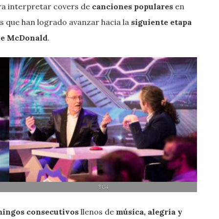
ara interpretar covers de
canciones populares
en
s que han logrado avanzar hacia la
siguiente etapa
oe
McDonald
.
TG4
mingos consecutivos
llenos de
música, alegría y