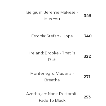
Belgium: Jérémie Makiese -
349
Miss You
Estonia: Stefan - Hope
340
Ireland: Brooke - That´s
322
Rich
Montenegro: Vladana -
271
Breathe
Azerbaijan: Nadir Rustamli -
253
Fade To Black