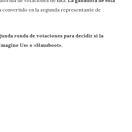
taforma de votaciones de kika.
La ganadora de esta
ha convertido en la segunda representante de
gunda ronda de votaciones para decidir si la
«Imagine Us» o «Hausboot».