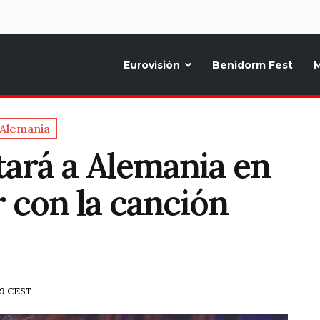
d
Eurovisión
Benidorm Fest
M
ternativo sobre la música y fiestas de toda Europa, Noticias diarias, op
Alemania
tará a Alemania en
 con la canción
49 CEST