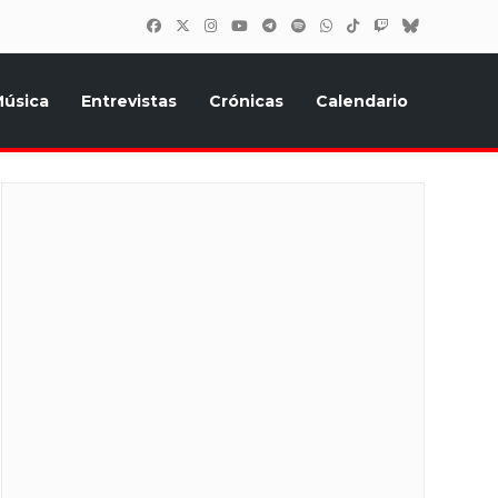
úsica
Entrevistas
Crónicas
Calendario
inión, Eurostars, y todo lo relacionado con el festival de