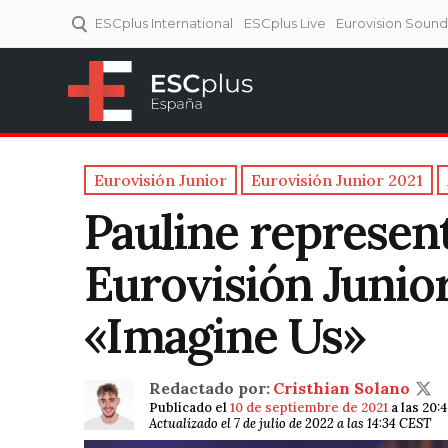
ESCplus International
ESCplus Live
Eurovision Soun
ESCplus España
Tu punto de referencia al
Eurovisión y NFs.
Eurovisión Junior
Eurovisión Junior 2021
Pauline represen
Eurovisión Junior
«Imagine Us»
Redactado por:
Cristhian Solano
Publicado el
10 de septiembre de 2021
a las 20:
Actualizado el 7 de julio de 2022 a las 14:34 CEST