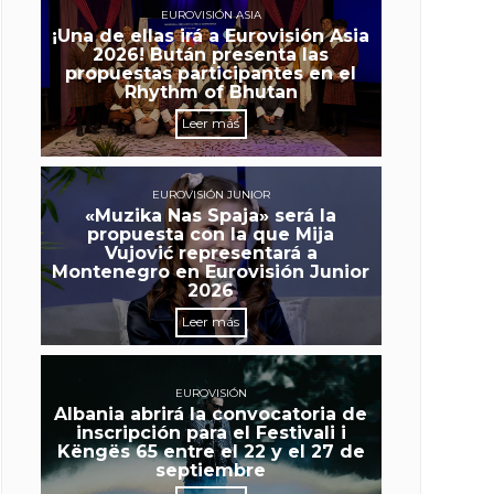
EUROVISIÓN ASIA
¡Una de ellas irá a Eurovisión Asia
2026! Bután presenta las
propuestas participantes en el
Rhythm of Bhutan
Leer más
EUROVISIÓN JUNIOR
«Muzika Nas Spaja» será la
propuesta con la que Mija
Vujović representará a
Montenegro en Eurovisión Junior
2026
Leer más
EUROVISIÓN
Albania abrirá la convocatoria de
inscripción para el Festivali i
Këngës 65 entre el 22 y el 27 de
septiembre