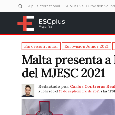
ESCplus International
ESCplus Live
Eurovision Soun
ESCplus España
Tu punto de referencia al
Eurovisión y NFs.
Eurovisión Junior
Eurovisión Junior 2021
Malta presenta a l
del MJESC 2021
Redactado por:
Carlos Contreras Rea
Publicado el
19 de septiembre de 2021
a las 11: