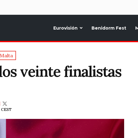
d
Eurovisión
Benidorm Fest
M
ternativo sobre la música y fiestas de toda Europa, Noticias diarias, op
Malta
os veinte finalistas
l
01 CEST