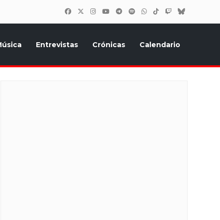
úsica
Entrevistas
Crónicas
Calendario
inión, Eurostars, y todo lo relacionado con el festival de