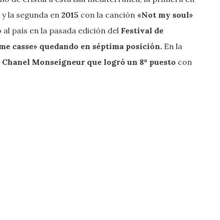
i
y la segunda en
2015
con la canción
«Not my soul»
 al país en la pasada edición del
Festival de
me casse» quedando en séptima posición.
En la
r
Chanel Monseigneur que logró un 8º puesto
con