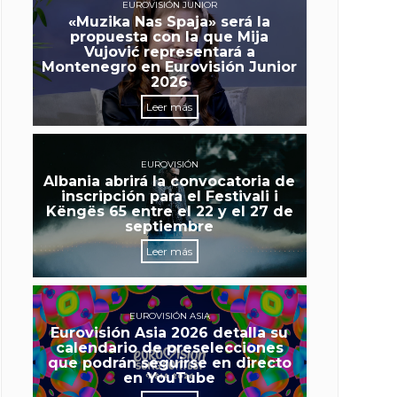
EUROVISIÓN JUNIOR
«Muzika Nas Spaja» será la
propuesta con la que Mija
Vujović representará a
Montenegro en Eurovisión Junior
2026
Leer más
EUROVISIÓN
Albania abrirá la convocatoria de
inscripción para el Festivali i
Këngës 65 entre el 22 y el 27 de
septiembre
Leer más
EUROVISIÓN ASIA
Eurovisión Asia 2026 detalla su
calendario de preselecciones
que podrán seguirse en directo
en YouTube