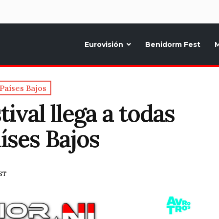
d
Eurovisión
Benidorm Fest
M
ternativo sobre la música y fiestas de toda Europa, Noticias diarias, op
Países Bajos
ival llega a todas
aíses Bajos
EST