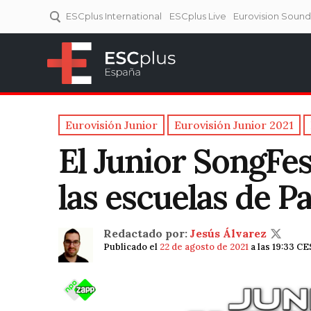
ESCplus International
ESCplus Live
Eurovision Soun
ESCplus España
Tu punto de referencia al
Eurovisión y NFs.
Eurovisión Junior
Eurovisión Junior 2021
El Junior SongFest
las escuelas de P
Redactado por:
Jesús Álvarez
Publicado el
22 de agosto de 2021
a las 19:33 C