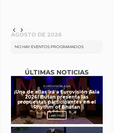
AGOSTO DE 2026
NO HAY EVENTOS PROGRAMADOS
ÚLTIMAS NOTICIAS
EUROVISIÓN ASIA
¡Una de ellas irá a Eurovisión Asia
2026! Bután presenta las
propuestas participantes en el
Rhythm of Bhutan
Leer más