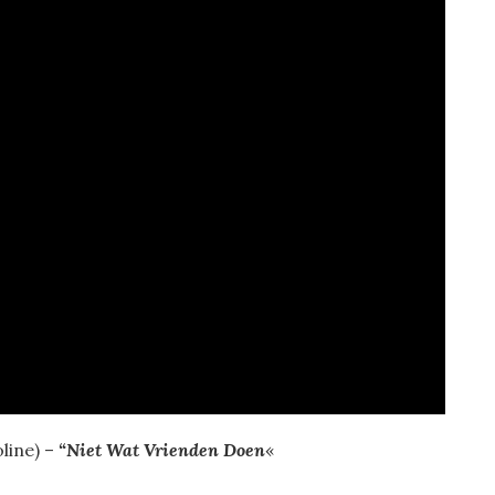
oline) –
“Niet Wat Vrienden Doen
«