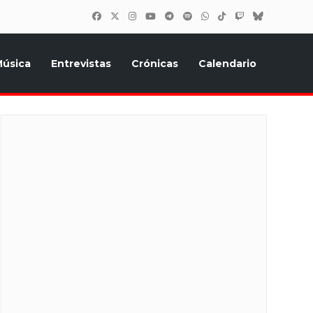
úsica
Entrevistas
Crónicas
Calendario
inión, Eurostars, y todo lo relacionado con el festival de