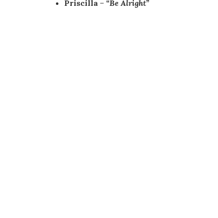
Priscilla
–
“Be Alright”