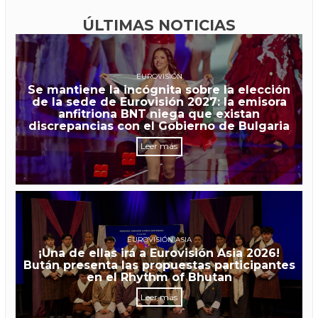
ÚLTIMAS NOTICIAS
EUROVISIÓN
Se mantiene la incógnita sobre la elección
de la sede de Eurovisión 2027: la emisora
anfitriona BNT niega que existan
discrepancias con el Gobierno de Bulgaria
Leer más
EUROVISIÓN ASIA
¡Una de ellas irá a Eurovisión Asia 2026!
Bután presenta las propuestas participantes
en el Rhythm of Bhutan
Leer más