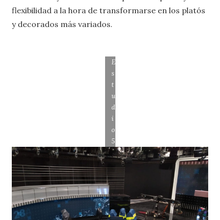
flexibilidad a la hora de transformarse en los platós
y decorados más variados.
E
s
t
u
d
i
o
5