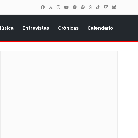
úsica
Entrevistas
Crónicas
Calendario
inión, Eurostars, y todo lo relacionado con el festival de