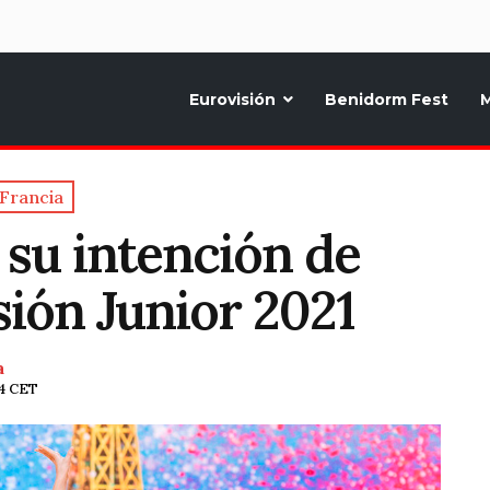
d
Eurovisión
Benidorm Fest
M
ternativo sobre la música y fiestas de toda Europa, Noticias diarias, op
Francia
 su intención de
sión Junior 2021
a
14 CET