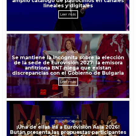
amplio catálogo de patrocinios en canales
lineales y digitales
Leer más
EUROVISIÓN
Se mantiene la incógnita sobre la elección
de la sede de Eurovisión 2027: la emisora
anfitriona BNT niega que existan
discrepancias con el Gobierno de Bulgaria
Leer más
EUROVISIÓN ASIA
¡Una de ellas irá a Eurovisión Asia 2026!
Bután presenta las propuestas participantes