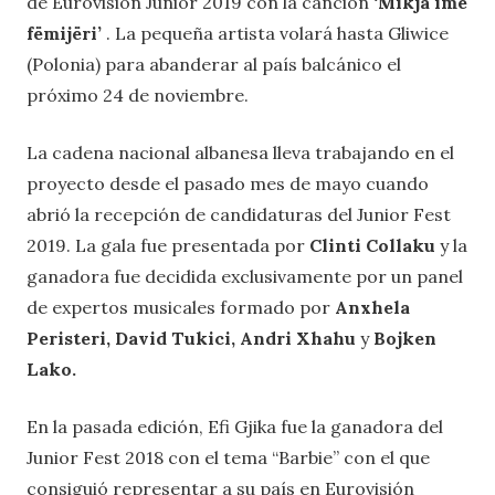
de Eurovisión Junior 2019 con la canción
‘Mikja ime
fëmijëri’
. La pequeña artista volará hasta Gliwice
(Polonia) para abanderar al país balcánico el
próximo 24 de noviembre.
La cadena nacional albanesa lleva trabajando en el
proyecto desde el pasado mes de mayo cuando
abrió la recepción de candidaturas del Junior Fest
2019. La gala fue presentada por
Clinti Collaku
y la
ganadora fue decidida exclusivamente por un panel
de expertos musicales formado por
Anxhela
Peristeri, David Tukici, Andri Xhahu
y
Bojken
Lako.
En la pasada edición, Efi Gjika fue la ganadora del
Junior Fest 2018 con el tema “Barbie” con el que
consiguió representar a su país en Eurovisión