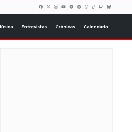
úsica
Entrevistas
Crónicas
Calendario
inión, Eurostars, y todo lo relacionado con el festival de