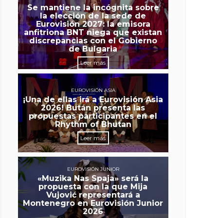
Se mantiene la incógnita sobre
la elección de la sede de
Eurovisión 2027: la emisora
anfitriona BNT niega que existan
discrepancias con el Gobierno
de Bulgaria
Leer más
EUROVISIÓN ASIA
¡Una de ellas irá a Eurovisión Asia
2026! Bután presenta las
propuestas participantes en el
Rhythm of Bhutan
Leer más
EUROVISIÓN JUNIOR
«Muzika Nas Spaja» será la
propuesta con la que Mija
Vujović representará a
Montenegro en Eurovisión Junior
2026