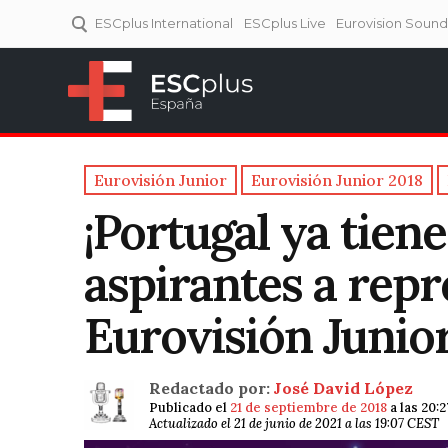
ESCplus International
ESCplus Live
Eurovision Soun
ESCplus España
Tu punto de referencia al
Eurovisión y NFs.
Eurovisión Junior
Eurovisión Junior 2018
¡Portugal ya tiene 
aspirantes a repr
Eurovisión Junior
Redactado por:
José David López
Publicado el
21 de septiembre de 2018
a las 20:
Actualizado el 21 de junio de 2021 a las 19:07 CEST