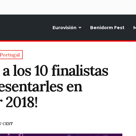
d
Eurovisión
Benidorm Fest
M
ternativo sobre la música y fiestas de toda Europa, Noticias diarias, op
Portugal
a los 10 finalistas
esentarles en
 2018!
27 CEST