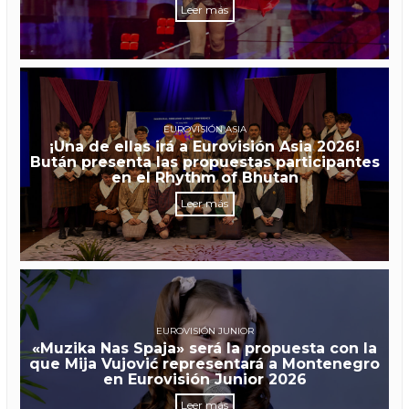
Leer más
EUROVISIÓN ASIA
¡Una de ellas irá a Eurovisión Asia 2026!
Bután presenta las propuestas participantes
en el Rhythm of Bhutan
Leer más
EUROVISIÓN JUNIOR
«Muzika Nas Spaja» será la propuesta con la
que Mija Vujović representará a Montenegro
en Eurovisión Junior 2026
Leer más