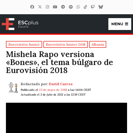
MENU
ESCplus España
Eurovisión Junior
Eurovisión Junior 2018
Albania
Mishela Rapo versiona
«Bones», el tema búlgaro de
Eurovisión 2018
Redactado por:
David Carros
Publicado el
23 de mayo de 2018
a las 14:04 CEST
Actualizado el 3 de julio de 2021 a las 12:39 CEST