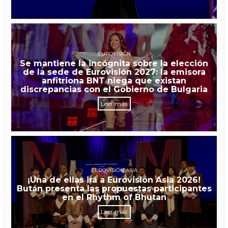
EUROVISIÓN
Se mantiene la incógnita sobre la elección
de la sede de Eurovisión 2027: la emisora
anfitriona BNT niega que existan
discrepancias con el Gobierno de Bulgaria
Leer más
EUROVISIÓN ASIA
¡Una de ellas irá a Eurovisión Asia 2026!
Bután presenta las propuestas participantes
en el Rhythm of Bhutan
Leer más