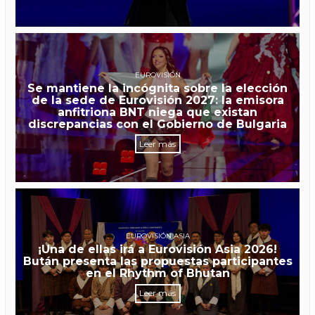
EUROVISIÓN
Se mantiene la incógnita sobre la elección
de la sede de Eurovisión 2027: la emisora
anfitriona BNT niega que existan
discrepancias con el Gobierno de Bulgaria
Leer más
EUROVISIÓN ASIA
¡Una de ellas irá a Eurovisión Asia 2026!
Bután presenta las propuestas participantes
en el Rhythm of Bhutan
Leer más