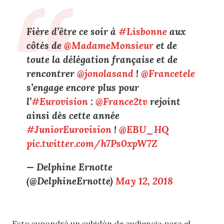
Fière d’être ce soir à
#Lisbonne
aux
côtés de
@MadameMonsieur
et de
toute la délégation française et de
rencontrer
@jonolasand
!
@Francetele
s’engage encore plus pour
l’
#Eurovision
:
@France2tv
rejoint
ainsi dès cette année
#JuniorEurovision
!
@EBU_HQ
pic.twitter.com/h7Ps0xpW7Z
— Delphine Ernotte
(@DelphineErnotte)
May 12, 2018
Esto supondrá un subidón de audiencia para el