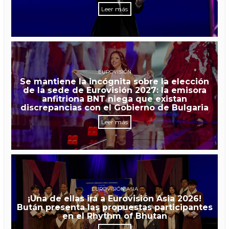
Leer más
EUROVISIÓN
Se mantiene la incógnita sobre la elección
de la sede de Eurovisión 2027: la emisora
anfitriona BNT niega que existan
discrepancias con el Gobierno de Bulgaria
Leer más
EUROVISIÓN ASIA
¡Una de ellas irá a Eurovisión Asia 2026!
Bután presenta las propuestas participantes
en el Rhythm of Bhutan