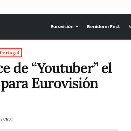
d
Eurovisión
Benidorm Fest
M
ternativo sobre la música y fiestas de toda Europa, Noticias diarias, op
Portugal
e de “Youtuber” el
 para Eurovisión
:52 CEST