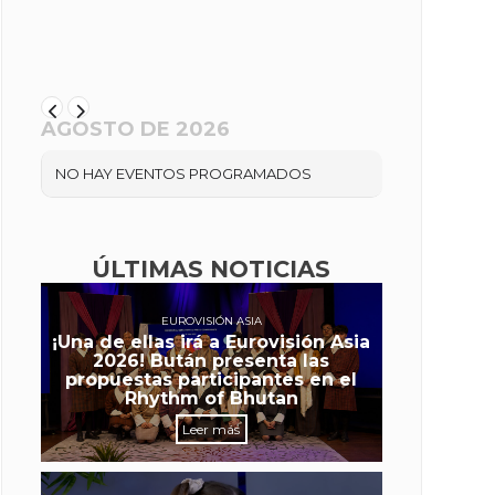
AGOSTO DE 2026
NO HAY EVENTOS PROGRAMADOS
ÚLTIMAS NOTICIAS
EUROVISIÓN ASIA
¡Una de ellas irá a Eurovisión Asia
2026! Bután presenta las
propuestas participantes en el
Rhythm of Bhutan
Leer más