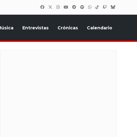
úsica
Entrevistas
Crónicas
Calendario
inión, Eurostars, y todo lo relacionado con el festival de