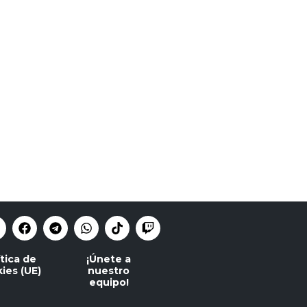
ítica de
¡Únete a
ies (UE)
nuestro
equipo!