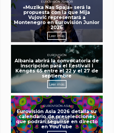
EUROVISIÓN JUNIOR
«Muzika Nas Spaja» será la
propuesta con la que Mija
Vujović representará a
Montenegro en Eurovisión Junior
2026
Leer más
EUROVISIÓN
Albania abrirá la convocatoria de
inscripción para el Festivali i
Këngës 65 entre el 22 y el 27 de
septiembre
Leer más
EUROVISIÓN ASIA
Eurovisión Asia 2026 detalla su
calendario de preselecciones
que podrán seguirse en directo
en YouTube