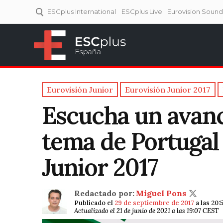
ESCplus International
ESCplus Live
Eurovision Soun
ESCplus España
Tu punto de referencia al
Eurovisión y NFs.
Eurovisión Junior
Eurovisión Junior 2017
Escucha un avanc
tema de Portugal
Junior 2017
Redactado por:
Miguel Pons
Publicado el
29 de septiembre de 2017
a las 20
Actualizado el 21 de junio de 2021 a las 19:07 CEST