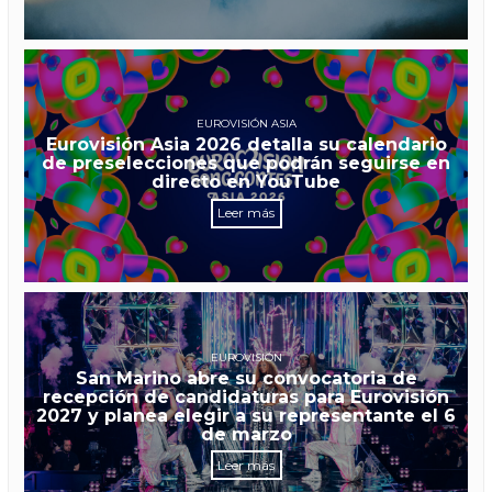
EUROVISIÓN ASIA
Eurovisión Asia 2026 detalla su calendario
de preselecciones que podrán seguirse en
directo en YouTube
Leer más
EUROVISIÓN
San Marino abre su convocatoria de
recepción de candidaturas para Eurovisión
2027 y planea elegir a su representante el 6
de marzo
Leer más