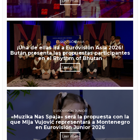
Leer más
EUROVISIÓN ASIA
¡Una de ellas irá a Eurovisión Asia 2026!
Bután presenta las propuestas participantes
en el Rhythm of Bhutan
Leer más
EUROVISIÓN JUNIOR
«Muzika Nas Spaja» será la propuesta con la
que Mija Vujović representará a Montenegro
en Eurovisión Junior 2026
Leer más