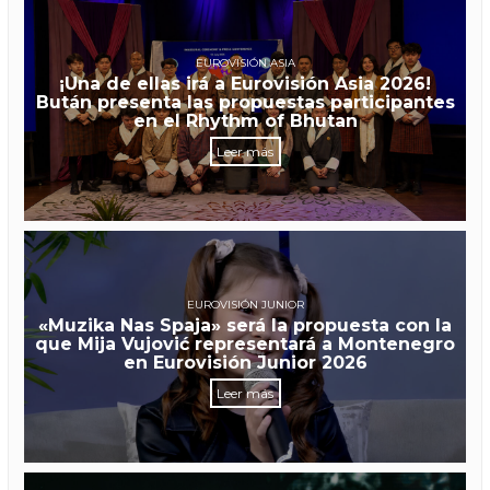
EUROVISIÓN ASIA
¡Una de ellas irá a Eurovisión Asia 2026!
Bután presenta las propuestas participantes
en el Rhythm of Bhutan
Leer más
EUROVISIÓN JUNIOR
«Muzika Nas Spaja» será la propuesta con la
que Mija Vujović representará a Montenegro
en Eurovisión Junior 2026
Leer más