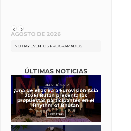
AGOSTO DE 2026
NO HAY EVENTOS PROGRAMADOS
ÚLTIMAS NOTICIAS
EUROVISIÓN ASIA
¡Una de ellas irá a Eurovisión Asia
2026! Bután presenta las
propuestas participantes en el
Rhythm of Bhutan
Leer más