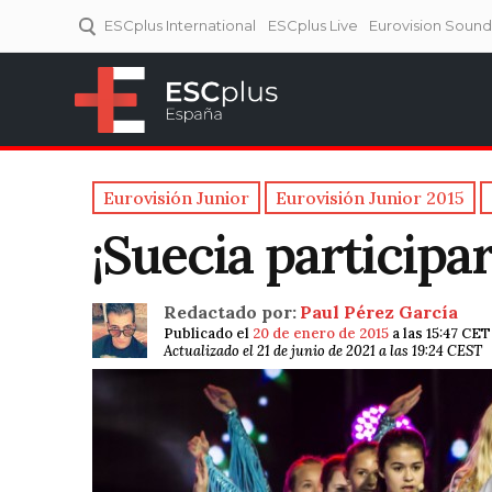
ESCplus International
ESCplus Live
Eurovision Soun
ESCplus España
Tu punto de referencia al
Eurovisión y NFs.
Eurovisión Junior
Eurovisión Junior 2015
¡Suecia participar
Redactado por:
Paul Pérez García
Publicado el
20 de enero de 2015
a las 15:47 CET
Actualizado el 21 de junio de 2021 a las 19:24 CEST