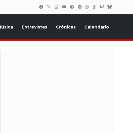
úsica
Entrevistas
Crónicas
Calendario
inión, Eurostars, y todo lo relacionado con el festival de