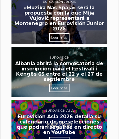
EUROVISIÓN JUNIOR
«Muzika Nas Spaja» será la
propuesta con la que Mija
Vujović representará a
Montenegro en Eurovisión Junior
2026
Leer más
EUROVISIÓN
Albania abrirá la convocatoria de
inscripción para el Festivali i
Këngës 65 entre el 22 y el 27 de
septiembre
Leer más
EUROVISIÓN ASIA
Eurovisión Asia 2026 detalla su
calendario de preselecciones
que podrán seguirse en directo
en YouTube