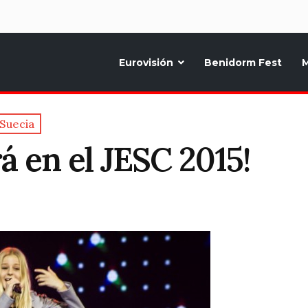
d
Eurovisión
Benidorm Fest
M
ternativo sobre la música y fiestas de toda Europa, Noticias diarias, op
Suecia
á en el JESC 2015!