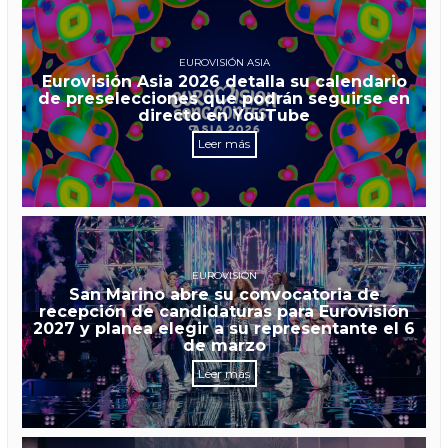
EUROVISIÓN ASIA
Eurovisión Asia 2026 detalla su calendario
de preselecciones que podrán seguirse en
directo en YouTube
Leer más
EUROVISIÓN
San Marino abre su convocatoria de
recepción de candidaturas para Eurovisión
2027 y planea elegir a su representante el 6
de marzo
Leer más