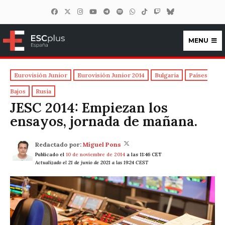
MENU
ESCplus España
Eurovisión Junior
Eurovisión Junior 2014
Bulgaria
Países
Bajos
Rusia
JESC 2014: Empiezan los
ensayos, jornada de mañana.
Redactado por:
Miguel Pons
Publicado el
10 de noviembre de 2014
a las 11:46 CET
Actualizado el 21 de junio de 2021 a las 19:24 CEST