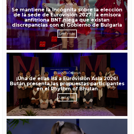
EUROVISIÓN
Se mantiene la incógnita sobre la elección
de la sede de Eurovisión 2027: la emisora
anfitriona BNT niega que existan
discrepancias con el Gobierno de Bulgaria
Leer más
EUROVISIÓN ASIA
¡Una de ellas irá a Eurovisión Asia 2026!
Bután presenta las propuestas participantes
en el Rhythm of Bhutan
Leer más