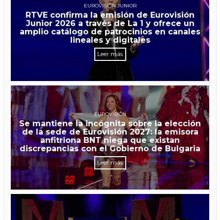
EUROVISIÓN JUNIOR
RTVE confirma la emisión de Eurovisión
Junior 2026 a través de La 1 y ofrece un
amplio catálogo de patrocinios en canales
lineales y digitales
Leer más
EUROVISIÓN
Se mantiene la incógnita sobre la elección
de la sede de Eurovisión 2027: la emisora
anfitriona BNT niega que existan
discrepancias con el Gobierno de Bulgaria
Leer más