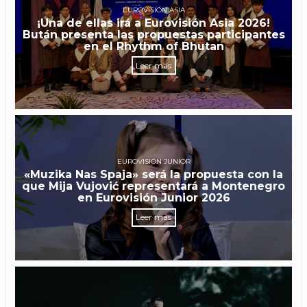
EUROVISIÓN ASIA
¡Una de ellas irá a Eurovisión Asia 2026!
Bután presenta las propuestas participantes
en el Rhythm of Bhutan
Leer más
EUROVISIÓN JUNIOR
«Muzika Nas Spaja» será la propuesta con la
que Mija Vujović representará a Montenegro
en Eurovisión Junior 2026
Leer más