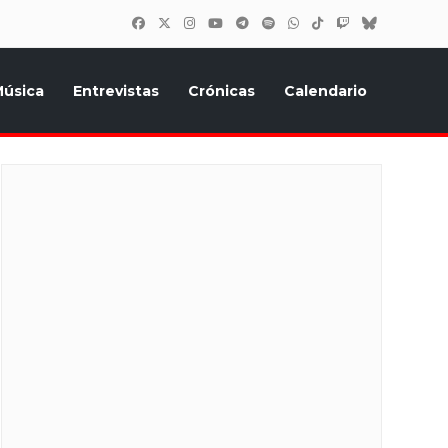
úsica
Entrevistas
Crónicas
Calendario
inión, Eurostars, y todo lo relacionado con el festival de