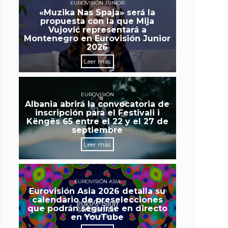
EUROVISIÓN JUNIOR
«Muzika Nas Spaja» será la
propuesta con la que Mija
Vujović representará a
Montenegro en Eurovisión Junior
2026
Leer más
EUROVISIÓN
Albania abrirá la convocatoria de
inscripción para el Festivali i
Këngës 65 entre el 22 y el 27 de
septiembre
Leer más
EUROVISIÓN ASIA
Eurovisión Asia 2026 detalla su
calendario de preselecciones
que podrán seguirse en directo
en YouTube