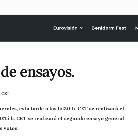
d
Eurovisión
Benidorm Fest
M
ternativo sobre la música y fiestas de toda Europa, Noticias diarias, op
 de ensayos.
5 CET
erales, esta tarde a las 15:30 h. CET se realizará el
0:15 h. CET se realizará el segundo ensayo general
s votos.