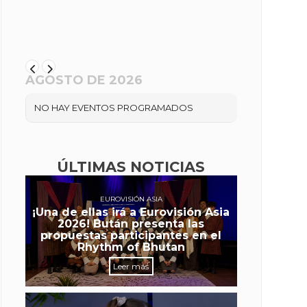
AGOSTO DE 2026
NO HAY EVENTOS PROGRAMADOS
ÚLTIMAS NOTICIAS
EUROVISIÓN ASIA
¡Una de ellas irá a Eurovisión Asia
2026! Bután presenta las
propuestas participantes en el
Rhythm of Bhutan
Leer más