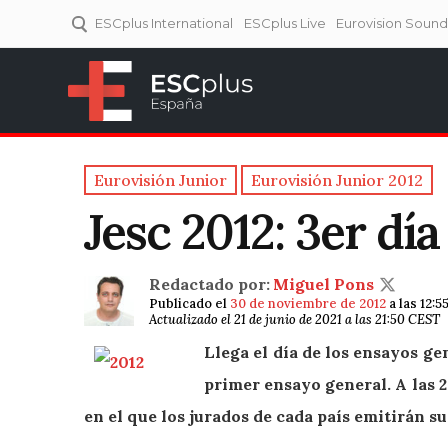
ESCplus International
ESCplus Live
Eurovision Soun
ESCplus España
Tu punto de referencia al
Eurovisión y NFs.
Eurovisión Junior
Eurovisión Junior 2012
Jesc 2012: 3er día
Redactado por:
Miguel Pons
Publicado el
30 de noviembre de 2012
a las 12:5
Actualizado el 21 de junio de 2021 a las 21:50 CEST
Llega el día de los ensayos gen
primer ensayo general. A las 2
en el que los jurados de cada país emitirán su