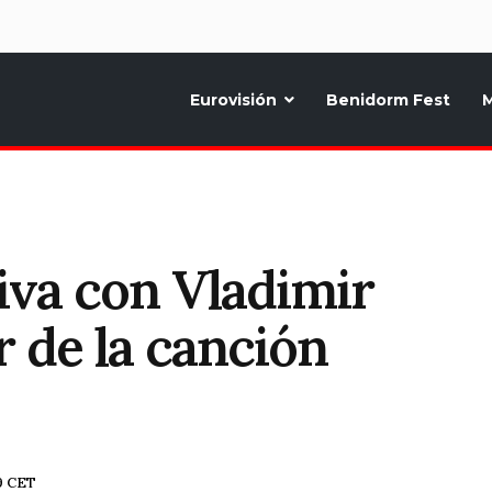
d
Eurovisión
Benidorm Fest
M
ternativo sobre la música y fiestas de toda Europa, Noticias diarias, op
iva con Vladimir
 de la canción
19 CET