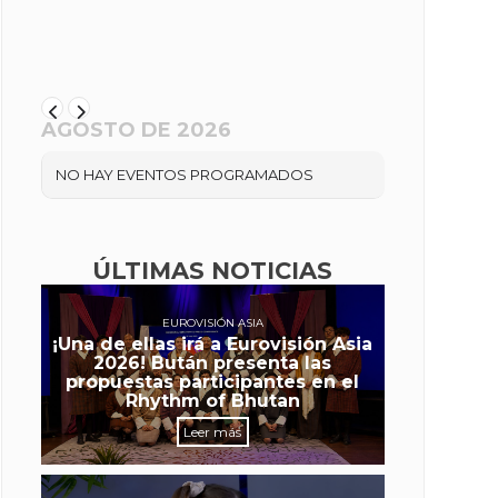
AGOSTO DE 2026
NO HAY EVENTOS PROGRAMADOS
ÚLTIMAS NOTICIAS
EUROVISIÓN ASIA
¡Una de ellas irá a Eurovisión Asia
2026! Bután presenta las
propuestas participantes en el
Rhythm of Bhutan
Leer más