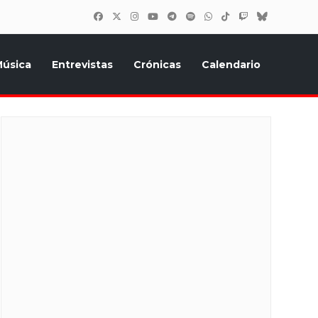
úsica
Entrevistas
Crónicas
Calendario
inión, Eurostars, y todo lo relacionado con el festival de