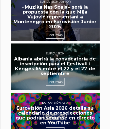
EUROVISIÓN JUNIOR
«Muzika Nas Spaja» será la
propuesta con la que Mija
Vujović representará a
Montenegro en Eurovisión Junior
2026
Leer más
EUROVISIÓN
Albania abrirá la convocatoria de
inscripción para el Festivali i
Këngës 65 entre el 22 y el 27 de
septiembre
Leer más
EUROVISIÓN ASIA
Eurovisión Asia 2026 detalla su
calendario de preselecciones
que podrán seguirse en directo
en YouTube