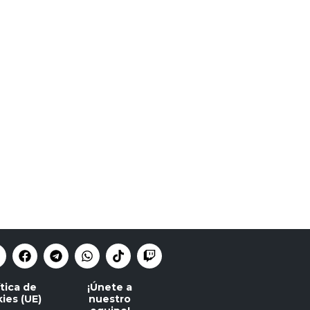
ítica de
¡Únete a
ies (UE)
nuestro