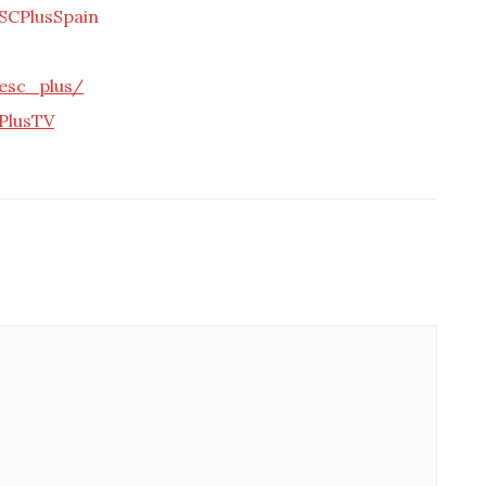
SCPlusSpain
s
esc_plus/
PlusTV