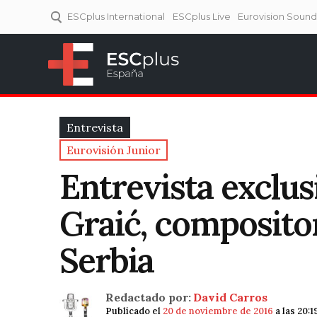
ESCplus International
ESCplus Live
Eurovision Soun
ESCplus España
Tu punto de referencia al
Eurovisión y NFs.
Entrevista
Eurovisión Junior
Entrevista exclus
Graić, compositor
Serbia
Redactado por:
David Carros
Publicado el
20 de noviembre de 2016
a las 20: