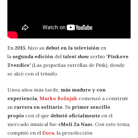
En
2015
, hizo su
debut en la televisión
en
la
segunda edición
del
talent show
serbio
‘Pinkove
Zvezdice’
(Las pequeñas estrellas de Pink), donde
se alzó con el triunfo.
Unos años más tarde,
más maduro y con
experiencia
,
Marko Bošnjak
comenzó a construir
su
carrera en solitario
. Su
primer sencillo
propio
con el que
debutó oficialmente
en el
mercado musical fue
«Moli Za Nas»
. Con este tema,
compitió en el
Dora
, la preselección