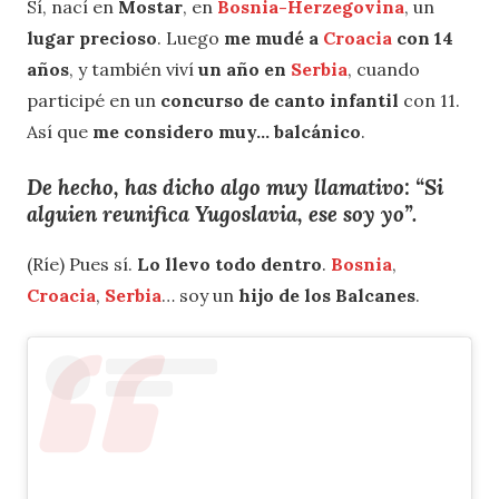
Sí, nací en
Mostar
, en
Bosnia-Herzegovina
, un
lugar precioso
. Luego
me mudé a
Croacia
con 14
años
, y también viví
un año en
Serbia
, cuando
participé en un
concurso de canto infantil
con 11.
Así que
me considero muy… balcánico
.
De hecho, has dicho algo muy llamativo: “Si
alguien reunifica Yugoslavia, ese soy yo”.
(Ríe) Pues sí.
Lo llevo todo dentro
.
Bosnia
,
Croacia
,
Serbia
… soy un
hijo de los Balcanes
.