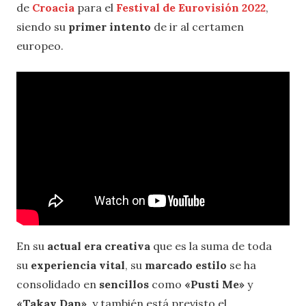
de
Croacia
para el
Festival de Eurovisión 2022
,
siendo su
primer intento
de ir al certamen
europeo.
En su
actual era creativa
que es la suma de toda
su
experiencia vital
, su
marcado estilo
se ha
consolidado en
sencillos
como
«Pusti Me»
y
«Takav Dan»
, y también está previsto el