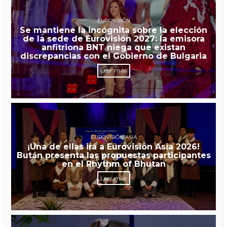
EUROVISIÓN
Se mantiene la incógnita sobre la elección
de la sede de Eurovisión 2027: la emisora
anfitriona BNT niega que existan
discrepancias con el Gobierno de Bulgaria
Leer más
EUROVISIÓN ASIA
¡Una de ellas irá a Eurovisión Asia 2026!
Bután presenta las propuestas participantes
en el Rhythm of Bhutan
Leer más