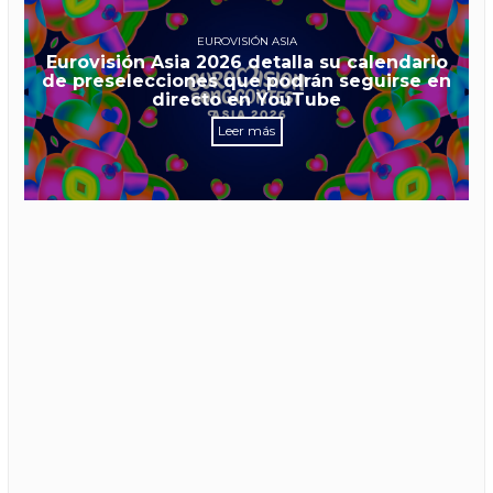
EUROVISIÓN ASIA
Eurovisión Asia 2026 detalla su calendario
de preselecciones que podrán seguirse en
directo en YouTube
Leer más