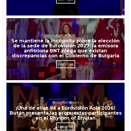
EUROVISIÓN
Se mantiene la incógnita sobre la elección
de la sede de Eurovisión 2027: la emisora
anfitriona BNT niega que existan
discrepancias con el Gobierno de Bulgaria
Leer más
EUROVISIÓN ASIA
¡Una de ellas irá a Eurovisión Asia 2026!
Bután presenta las propuestas participantes
en el Rhythm of Bhutan
Leer más