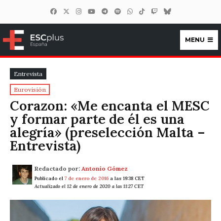
MENU
ESCplus España
Entrevista
Eurovisión
Corazon: «Me encanta el MESC
y formar parte de él es una
alegría» (preselección Malta –
Entrevista)
Redactado por:
Antonio Gómez
Publicado el
7 de enero de 2016
a las 19:38 CET
Actualizado el 12 de enero de 2020 a las 11:27 CET