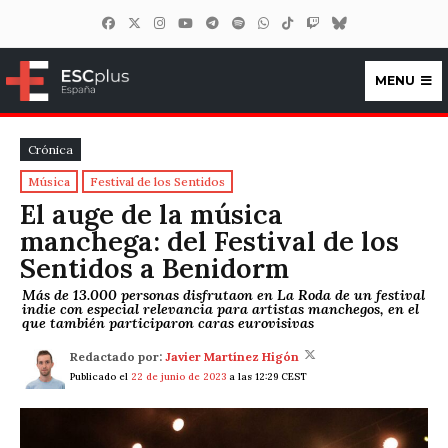
MENU
ESCplus España
Crónica
Música
Festival de los Sentidos
El auge de la música
manchega: del Festival de los
Sentidos a Benidorm
Más de 13.000 personas disfrutaon en La Roda de un festival
indie con especial relevancia para artistas manchegos, en el
que también participaron caras eurovisivas
Redactado por:
Javier Martínez Higón
Publicado el
22 de junio de 2023
a las 12:29 CEST