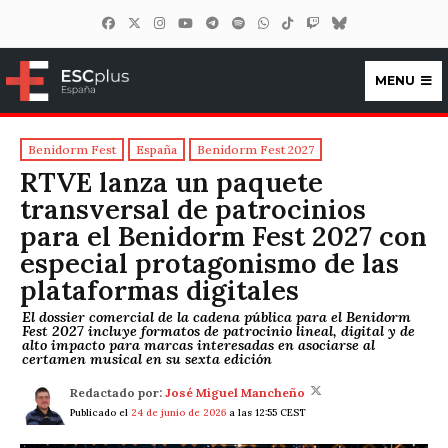
MENU
ESCplus España
Benidorm Fest
España
Benidorm Fest 2027
RTVE lanza un paquete
transversal de patrocinios
para el Benidorm Fest 2027 con
especial protagonismo de las
plataformas digitales
El dossier comercial de la cadena pública para el Benidorm
Fest 2027 incluye formatos de patrocinio lineal, digital y de
alto impacto para marcas interesadas en asociarse al
certamen musical en su sexta edición
Redactado por:
José Miguel Mancheño
Publicado el
24 de junio de 2026
a las 12:55 CEST