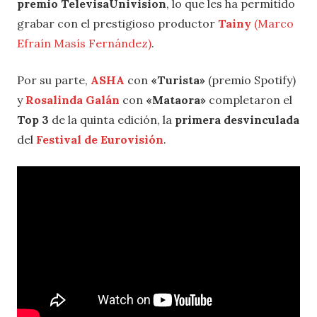
premio TelevisaUnivision
, lo que les ha permitido
grabar con el prestigioso productor
Tainy
(Marco
Efraín Masís Fernández)
.
Por su parte,
ASHA
con
«Turista»
(premio Spotify)
y
Rosalinda Galán
con
«Mataora»
completaron el
Top 3
de la quinta edición, la
primera desvinculada
del
Festival de Eurovisión
.