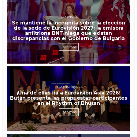
EUROVISIÓN
Se mantiene la incógnita sobre la elección
de la sede de Eurovisión 2027: la emisora
anfitriona BNT niega que existan
discrepancias con el Gobierno de Bulgaria
Leer más
EUROVISIÓN ASIA
¡Una de ellas irá a Eurovisión Asia 2026!
Bután presenta las propuestas participantes
en el Rhythm of Bhutan
Leer más