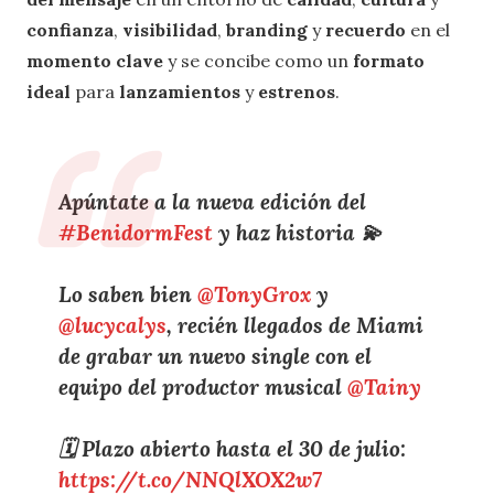
confianza
,
visibilidad
,
branding
y
recuerdo
en el
momento clave
y se concibe como un
formato
ideal
para
lanzamientos
y
estrenos
.
Apúntate a la nueva edición del
#BenidormFest
y haz historia 💫
Lo saben bien
@TonyGrox
y
@lucycalys
, recién llegados de Miami
de grabar un nuevo single con el
equipo del productor musical
@Tainy
🗓️ Plazo abierto hasta el 30 de julio:
https://t.co/NNQlXOX2w7