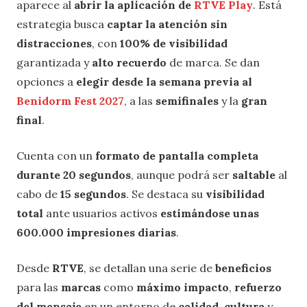
aparece al
abrir la aplicación de
RTVE Play
. Está
estrategia busca
captar la atención sin
distracciones
, con
100% de visibilidad
garantizada y
alto recuerdo
de marca. Se dan
opciones a
elegir desde la semana previa al
Benidorm Fest 2027
, a las
semifinales
y la
gran
final
.
Cuenta con un
formato de pantalla completa
durante 20 segundos
, aunque podrá ser
saltable
al
cabo de
15 segundos
. Se destaca su
visibilidad
total
ante usuarios activos
estimándose unas
600.000 impresiones diarias
.
Desde
RTVE
, se detallan una serie de
beneficios
para las
marcas
como
máximo impacto
,
refuerzo
del mensaje
en un entorno de
calidad
,
cultura
y