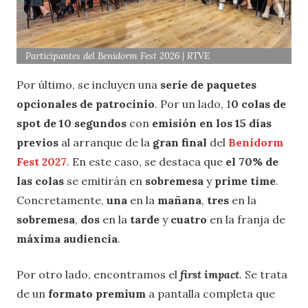
Participantes del Benidorm Fest 2026 | RTVE
Por último, se incluyen una
serie de paquetes
opcionales de patrocinio
. Por un lado, 1
0 colas de
spot de 10 segundos
con
emisión en los 15 días
previos
al arranque de la
gran final
del
Benidorm
Fest 2027
. En este caso, se destaca que
el 70% de
las colas
se emitirán en
sobremesa
y
prime time
.
Concretamente,
una
en la
mañana
,
tres
en la
sobremesa
,
dos
en la
tarde
y
cuatro
en la franja de
máxima audiencia
.
Por otro lado, encontramos el
first impact
. Se trata
de un
formato premium
a pantalla completa que