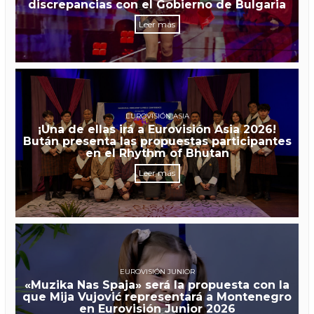
discrepancias con el Gobierno de Bulgaria
Leer más
EUROVISIÓN ASIA
¡Una de ellas irá a Eurovisión Asia 2026!
Bután presenta las propuestas participantes
en el Rhythm of Bhutan
Leer más
EUROVISIÓN JUNIOR
«Muzika Nas Spaja» será la propuesta con la
que Mija Vujović representará a Montenegro
en Eurovisión Junior 2026