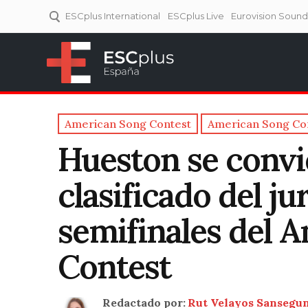
ESCplus International
ESCplus Live
Eurovision Soun
ESCplus España
Tu punto de referencia al
Eurovisión y NFs.
American Song Contest
American Song Co
Hueston se convi
clasificado del ju
semifinales del 
Contest
Redactado por:
Rut Velayos Sansegu