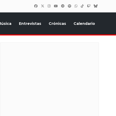
úsica
Entrevistas
Crónicas
Calendario
inión, Eurostars, y todo lo relacionado con el festival de