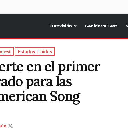
d
Eurovisión
Benidorm Fest
M
ternativo sobre la música y fiestas de toda Europa, Noticias diarias, op
ntest
Estados Unidos
erte en el primer
rado para las
American Song
ndo