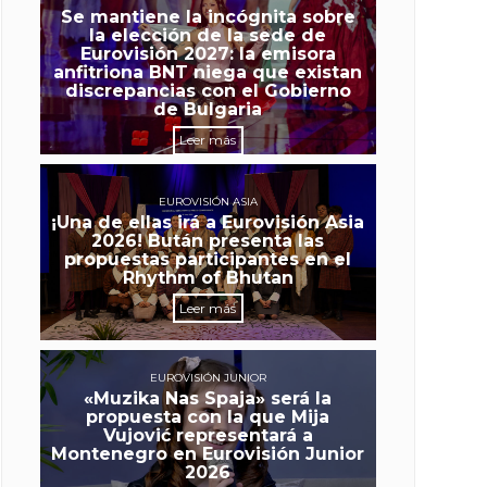
Se mantiene la incógnita sobre
la elección de la sede de
Eurovisión 2027: la emisora
anfitriona BNT niega que existan
discrepancias con el Gobierno
de Bulgaria
Leer más
EUROVISIÓN ASIA
¡Una de ellas irá a Eurovisión Asia
2026! Bután presenta las
propuestas participantes en el
Rhythm of Bhutan
Leer más
EUROVISIÓN JUNIOR
«Muzika Nas Spaja» será la
propuesta con la que Mija
Vujović representará a
Montenegro en Eurovisión Junior
2026