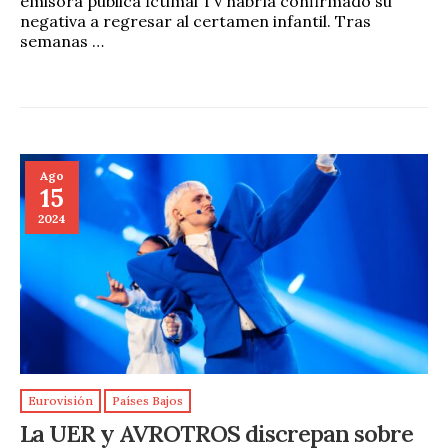
emisora pública İctimai TV habría confirmado su
negativa a regresar al certamen infantil. Tras
semanas …
Ago
15
2024
Eurovisión
Países Bajos
La UER y AVROTROS discrepan sobre