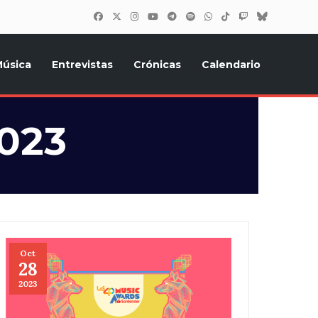
úsica
Entrevistas
Crónicas
Calendario
inión, Eurostars, y todo lo relacionado con el festival de
2023
Oct
28
2023