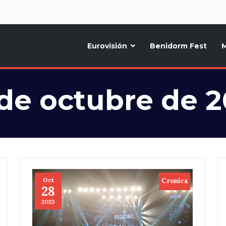
d
Eurovisión
Benidorm Fest
M
ternativo sobre la música y fiestas de toda Europa, Noticias diarias, op
de octubre de 
Oct
Cronica
28
2023