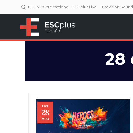
ESCplus International
ESCplus Live
Eurovision Soun
ESCplus España
Tu punto de referencia al
Eurovisión y NFs.
28 
Oct
28
2023