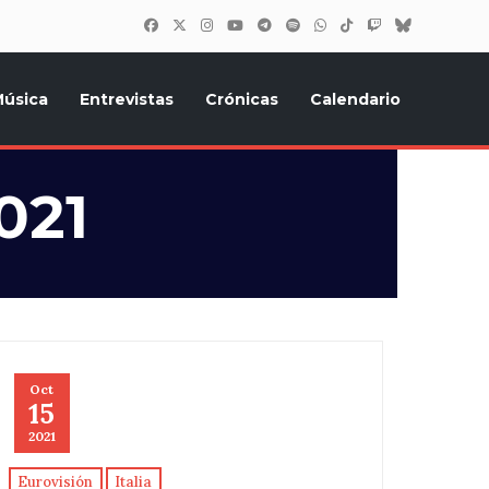
úsica
Entrevistas
Crónicas
Calendario
inión, Eurostars, y todo lo relacionado con el festival de
021
Oct
15
2021
Eurovisión
Italia