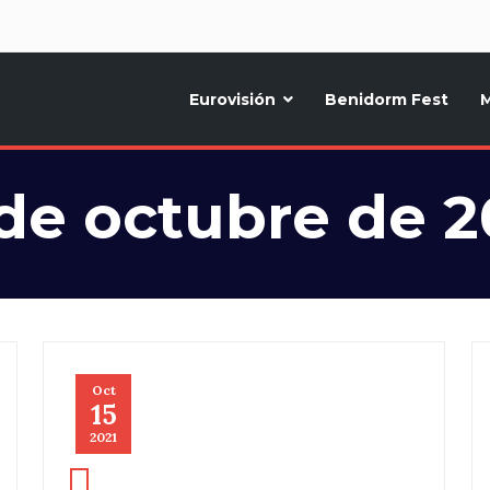
d
Eurovisión
Benidorm Fest
M
ternativo sobre la música y fiestas de toda Europa, Noticias diarias, op
 de octubre de 2
Oct
15
2021