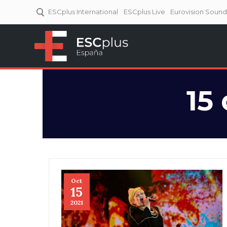
ESCplus International
ESCplus Live
Eurovision Soun
ESCplus España
Tu punto de referencia al
Eurovisión y NFs.
15
Oct
15
2021