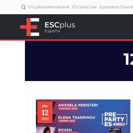
ESCplus International
ESCplus Live
Eurovision Soun
ESCplus España
Tu punto de referencia al
Eurovisión y NFs.
1
Abr
12
2021