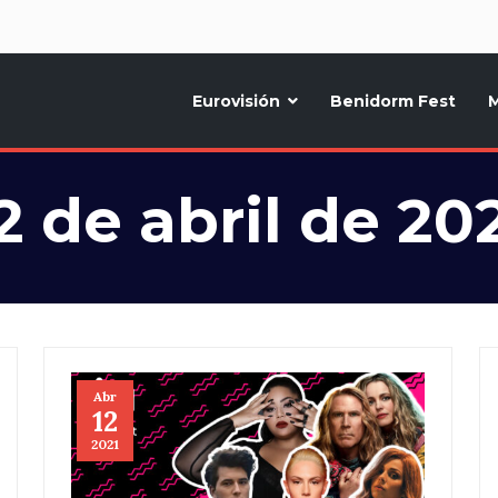
d
Eurovisión
Benidorm Fest
M
ternativo sobre la música y fiestas de toda Europa, Noticias diarias, op
2 de abril de 20
Abr
12
2021