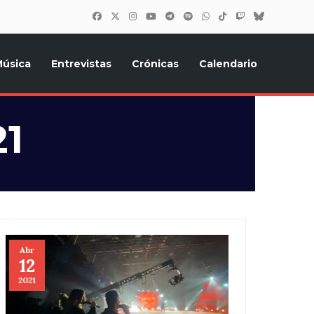
úsica
Entrevistas
Crónicas
Calendario
inión, Eurostars, y todo lo relacionado con el festival de
21
Abr
12
2021