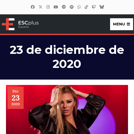
MENU
ESCplus España
23 de diciembre de
2020
Dic
23
2020