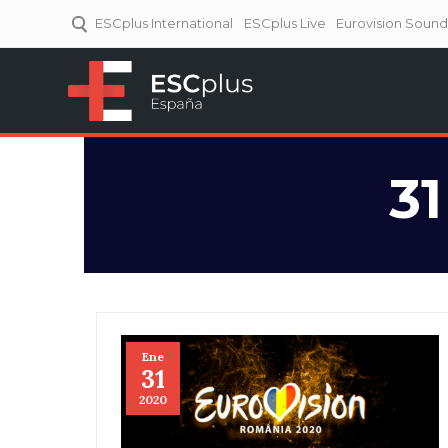
ESCplus International
ESCplus Live
Eurovision Soun
ESCplus España
Tu punto de referencia al
Eurovisión y NFs.
3
Ene
31
2020