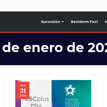
d
Eurovisión
Benidorm Fest
M
ternativo sobre la música y fiestas de toda Europa, Noticias diarias, op
1 de enero de 20
Ene
31
2020