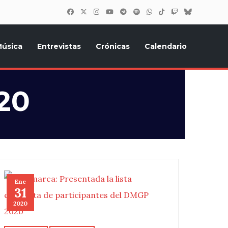
úsica
Entrevistas
Crónicas
Calendario
inión, Eurostars, y todo lo relacionado con el festival de
20
Ene
31
2020