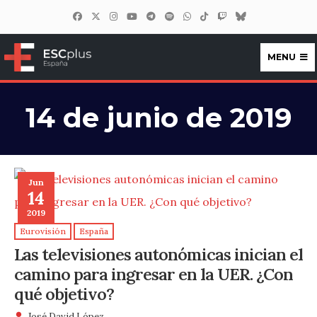
MENU
ESCplus España
14 de junio de 2019
Jun
14
2019
Eurovisión
España
Las televisiones autonómicas inician el
camino para ingresar en la UER. ¿Con
qué objetivo?
José David López