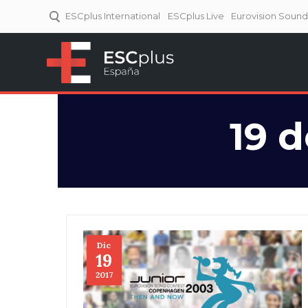
ESCplus International
ESCplus Live
Eurovision Soun
ESCplus España
Tu punto de referencia al
Eurovisión y NFs.
19 
Dic
19
2017