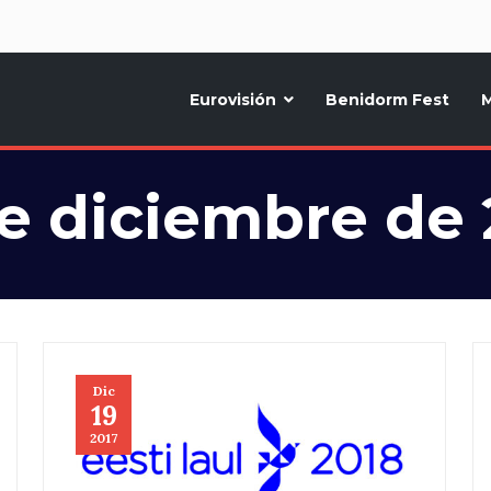
d
Eurovisión
Benidorm Fest
M
ternativo sobre la música y fiestas de toda Europa, Noticias diarias, op
de diciembre de 
Dic
19
2017