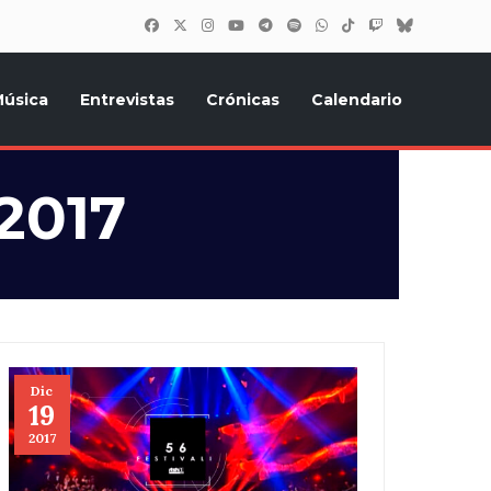
úsica
Entrevistas
Crónicas
Calendario
inión, Eurostars, y todo lo relacionado con el festival de
2017
Dic
19
2017