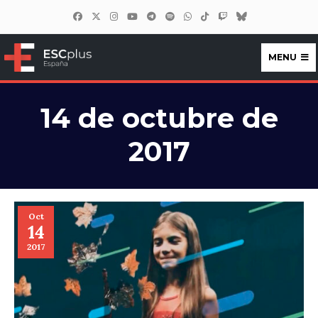
MENU
ESCplus España
14 de octubre de
2017
Oct
14
2017