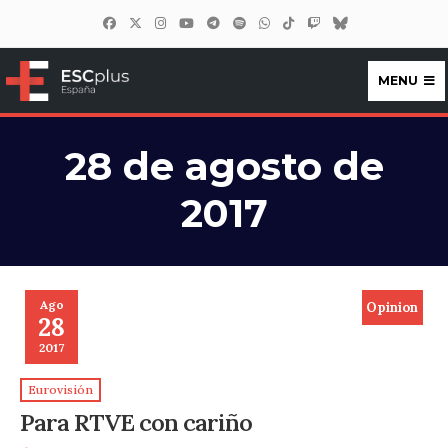
MENU
ESCplus España
28 de agosto de
2017
Ago
Opinion
28
2017
Eurovisión
Para RTVE con cariño