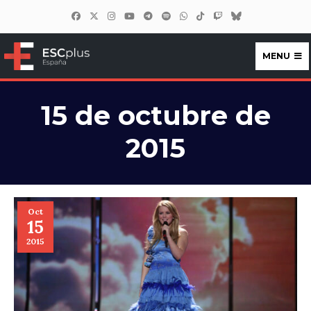
MENU
ESCplus España
15 de octubre de
2015
Oct
15
2015