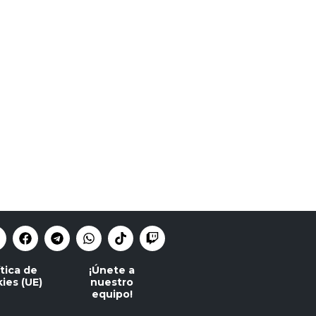
ítica de
¡Únete a
ies (UE)
nuestro
equipo!