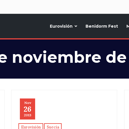
d
Eurovisión
Benidorm Fest
M
ternativo sobre la música y fiestas de toda Europa, Noticias diarias, op
e noviembre de
Nov
26
2013
Eurovisión
Suecia