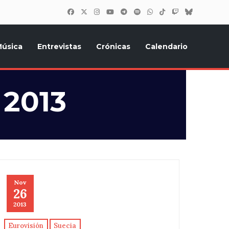
úsica
Entrevistas
Crónicas
Calendario
inión, Eurostars, y todo lo relacionado con el festival de
 2013
Nov
26
2013
Eurovisión
Suecia