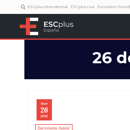
ESCplus International
ESCplus Live
Eurovision Soun
ESCplus España
Tu punto de referencia al
Eurovisión y NFs.
26 d
Nov
26
2013
Eurovisión Junior