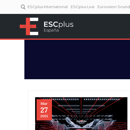
ESCplus International
ESCplus Live
Eurovision Soun
ESCplus España
Tu punto de referencia al
Eurovisión y NFs.
Mar
27
2025