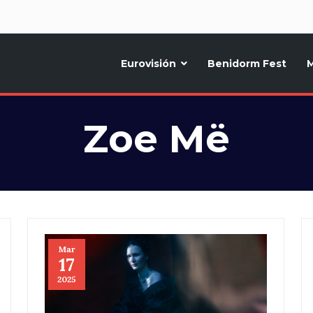
d
Eurovisión
Benidorm Fest
M
ternativo sobre la música y fiestas de toda Europa, Noticias diarias, op
Zoe Më
Mar
17
2025