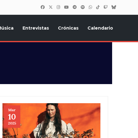
úsica
Entrevistas
Crónicas
Calendario
inión, Eurostars, y todo lo relacionado con el festival de
Mar
10
2025