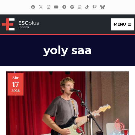
MENU
ESCplus España
yoly saa
Abr
17
2026