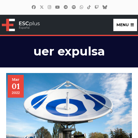
MENU
ESCplus España
uer expulsa
Mar
01
2022