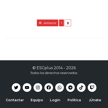
Anterior
1
2
©
ESCplus
2014 -
2026
Todos los derechos reservados.
Contactar
Equipo
Login
Política
¡Únete