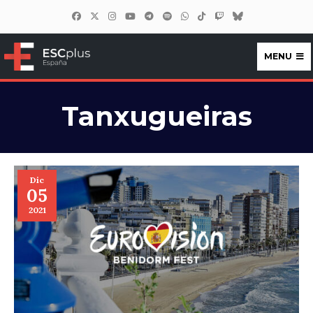
MENU
ESCplus España
Tanxugueiras
Dic
05
2021