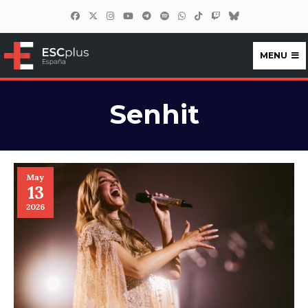
MENU
ESCplus España
Senhit
May
13
2026