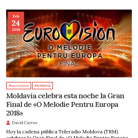
Feb
24
2018
Eurovisión
Moldavia
Moldavia celebra esta noche la Gran
Final de «O Melodie Pentru Europa
2018»
David Carros
Hoy la cadena pública Teleradio Moldova (TRM)
celebrar la Gran Final de «O Melodie Pentru Europa