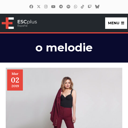
MENU
ESCplus España
o melodie
Mar
02
2019