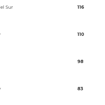
el Sur
116
y
110
98
y
83