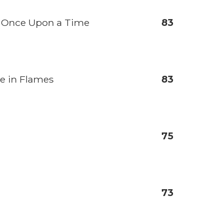
- Once Upon a Time
83
e in Flames
83
a
75
73