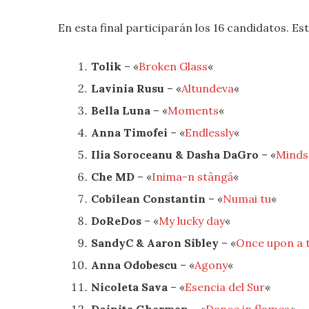
En esta final participarán los 16 candidatos. Est
Tolik
– «
Broken Glass
«
Lavinia Rusu
– «
Altundeva
«
Bella Luna
– «
Moments
«
Anna Timofei
– «
Endlessly
«
Ilia Soroceanu & Dasha DaGro
– «
Minds
Che MD
– «
Inima-n stângă
«
Cobîlean Constantin
– «
Numai tu
«
DoReDos
– «
My lucky day
«
SandyC & Aaron Sibley
– «
Once upon a 
Anna Odobescu
– «
Agony
«
Nicoleta Sava
– «
Esencia del Sur
«
Doinița Gherman
– «
Dance in flames
«