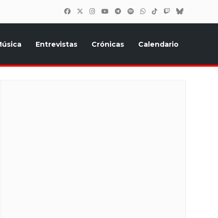
úsica
Entrevistas
Crónicas
Calendario
inión, Eurostars, y todo lo relacionado con el festival de