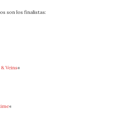
os son los finalistas:
 & Veins
«
time
«