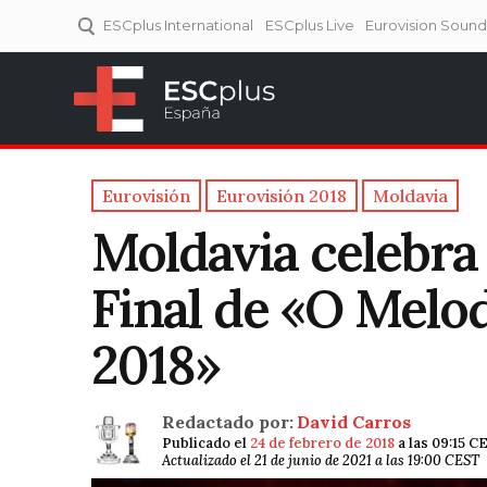
ESCplus International
ESCplus Live
Eurovision Soun
ESCplus España
Tu punto de referencia al
Eurovisión y NFs.
Eurovisión
Eurovisión 2018
Moldavia
Moldavia celebra
Final de «O Melo
2018»
Redactado por:
David Carros
Publicado el
24 de febrero de 2018
a las 09:15 C
Actualizado el 21 de junio de 2021 a las 19:00 CEST