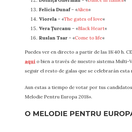
Felicia Dunaf
– «
Alien
«
Viorela
– «
The gates of love
«
Vera Țurcanu
– «
Black Heart
«
Ruslan Tsar
– «
Come to life
«
Puedes ver en directo a partir de las 18:40 h. 
aquí
o bien a través de nuestro sistema Multi
seguir el resto de galas que se celebrarán esta
Aun estas a tiempo de votar por tus candidatos
Melodie Pentru Europa 2018».
O MELODIE PENTRU EUROPA