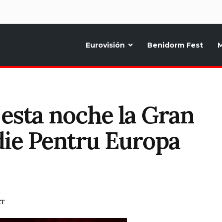
d
Eurovisión
Benidorm Fest
M
ternativo sobre la música y fiestas de toda Europa, Noticias diarias, op
 esta noche la Gran
die Pentru Europa
ET