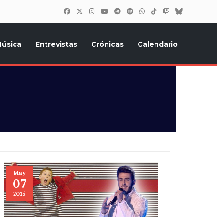
úsica
Entrevistas
Crónicas
Calendario
inión, Eurostars, y todo lo relacionado con el festival de
May
07
2015