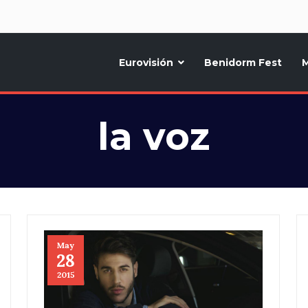
d
Eurovisión
Benidorm Fest
M
ternativo sobre la música y fiestas de toda Europa, Noticias diarias, op
la voz
May
28
2015