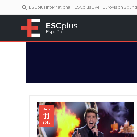
ESCplus International
ESCplus Live
Eurovision Soun
ESCplus España
Tu punto de referencia al
Eurovisión y NFs.
Jun
11
2015